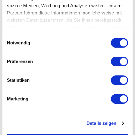
soziale Medien, Werbung und Analysen weiter. Unsere
Partner führen diese Informationen möglicherweise mit
weiteren Daten zusammen, die Sie ihnen bereitgestellt
haben oder die sie im Rahmen Ihrer Nutzung der Dienste
“Teamarbeit und Menschlichkeit als
gesammelt haben.
Einwilligungsauswahl
Schlüssel zum Erfolg”
Notwendig
Dr. Stephan Glaser
Präferenzen
Userteamleader
Statistiken
Ein Schweizer Pharma/Diagnostik Unternehmen
mit Niederlassung in Bayern, Deutschland
Marketing
Details zeigen